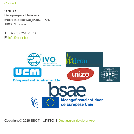
Contact
UPBTO
Bedrijvenpark Deltapark
Mechelsesteenweg 586C, 18/1/1
1800 Vilvoorde
T: +32 (0)2 251 75 78
E:
info@bbot.be
Copyright © 2019 BBOT - UPBTO |
Déclaration de vie privée