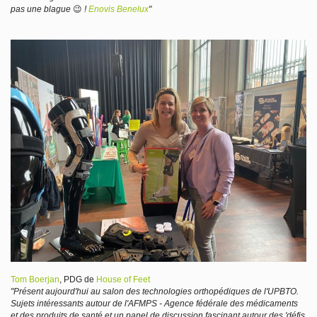
pas une blague
😉
!
Enovis Benelux
"
Tom Boerjan
, PDG de
House of Feet
"Présent aujourd'hui au salon des technologies orthopédiques de l'UPBTO.
Sujets intéressants autour de l'AFMPS - Agence fédérale des médicaments
et des produits de santé et un panel de discussion fascinant autour des 'défis