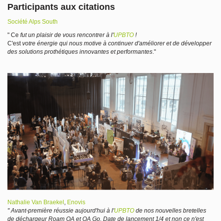
Participants aux citations
Société Alps South
" Ce
fut un plaisir de vous rencontrer à l'
UPBTO
!
C'est
votre énergie qui nous motive à continuer d'améliorer et de développer
des solutions prothétiques innovantes et performantes
."
Nathalie Van Braekel
,
Enovis
" Avant-première réussie aujourd'hui à l'
UPBTO
de nos nouvelles bretelles
de déchargeur Roam OA et OA Go. Date de lancement 1/4 et non ce n'est