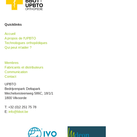
Quicklinks
Accueil
A propos de l'UPBTO
Technologues orthopédiques
Qui peut m'aider ?
Membres
Fabricants et distributeurs
Communication
Contact
UPBTO
Bedrijvenpark Deltapark
Mechelsesteenweg 586C, 18/1/1
1800 Vilvoorde
T: +32 (0)2 251 75 78
E:
info@bbot.be