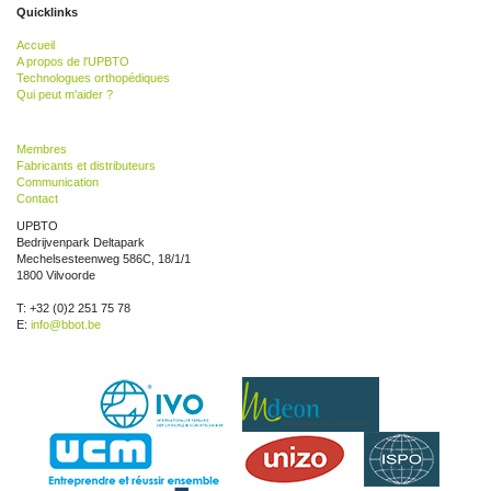
Quicklinks
Accueil
A propos de l'UPBTO
Technologues orthopédiques
Qui peut m'aider ?
Membres
Fabricants et distributeurs
Communication
Contact
UPBTO
Bedrijvenpark Deltapark
Mechelsesteenweg 586C, 18/1/1
1800 Vilvoorde
T: +32 (0)2 251 75 78
E:
info@bbot.be