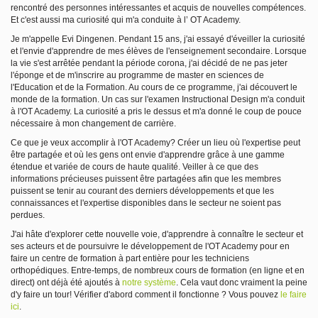
rencontré des personnes intéressantes et acquis de nouvelles compétences.
Et c'est aussi ma curiosité qui m'a conduite à l’ OT Academy.
Je m'appelle Evi Dingenen. Pendant 15 ans, j'ai essayé d'éveiller la curiosité
et l'envie d'apprendre de mes élèves de l'enseignement secondaire. Lorsque
la vie s'est arrêtée pendant la période corona, j'ai décidé de ne pas jeter
l'éponge et de m'inscrire au programme de master en sciences de
l'Education et de la Formation. Au cours de ce programme, j'ai découvert le
monde de la formation. Un cas sur l'examen Instructional Design m'a conduit
à l'OT Academy. La curiosité a pris le dessus et m'a donné le coup de pouce
nécessaire à mon changement de carrière.
Ce que je veux accomplir à l'OT Academy? Créer un lieu où l'expertise peut
être partagée et où les gens ont envie d'apprendre grâce à une gamme
étendue et variée de cours de haute qualité. Veiller à ce que des
informations précieuses puissent être partagées afin que les membres
puissent se tenir au courant des derniers développements et que les
connaissances et l'expertise disponibles dans le secteur ne soient pas
perdues.
J'ai hâte d'explorer cette nouvelle voie, d'apprendre à connaître le secteur et
ses acteurs et de poursuivre le développement de l'OT Academy pour en
faire un centre de formation à part entière pour les techniciens
orthopédiques. Entre-temps, de nombreux cours de formation (en ligne et en
direct) ont déjà été ajoutés à
notre système
. Cela vaut donc vraiment la peine
d'y faire un tour! Vérifier d'abord comment il fonctionne ? Vous pouvez
le faire
ici
.